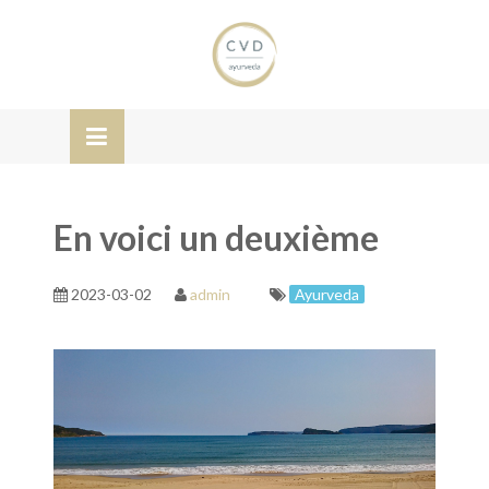
Skip
OSE
to
U
content
En voici un deuxième
2023-03-02
admin
Ayurveda