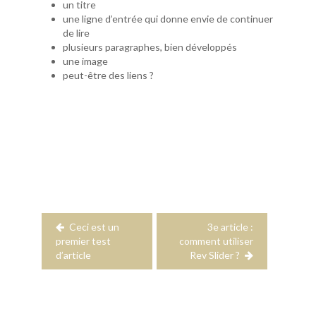
un titre
une ligne d’entrée qui donne envie de continuer
de lire
plusieurs paragraphes, bien développés
une image
peut-être des liens ?
Navigation
de
l’article
Ceci est un
3e article :
premier test
comment utiliser
d’article
Rev Slider ?